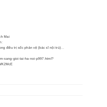
ch Mai
h:
ong điều trị sốc phản vệ (bác sĩ nội trú)…
m-sang-gioi-tai-ha-noi-p997.html?
eWK2McE