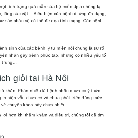
 một tình trạng quá mẫn của hệ miễn dịch chống lại
c, lông súc vật… Biểu hiện của bệnh dị ứng đa dạng,
như sốc phản vệ có thể đe dọa tính mạng. Các bệnh
nh sinh của các bệnh lý tự miễn nói chung là sự rối
guyên nhân gây bệnh phức tạp, nhưng có nhiều yếu tố
m trùng…
ch giỏi tại Hà Nội
khó khăn. Phần nhiều là bệnh nhân chưa có ý thức
g ta hiện vẫn chưa có và chưa phát triển đúng mức
u về chuyên khoa này chưa nhiều.
ợi hơn khi thăm khám và điều trị, chúng tôi đã tìm
ân