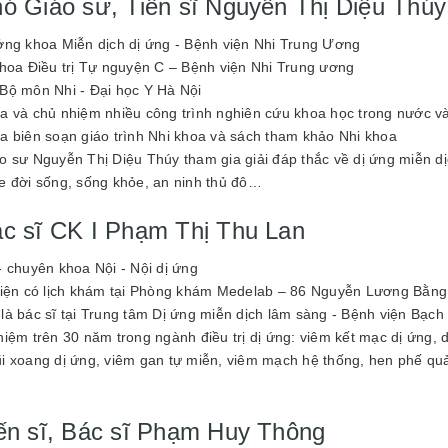
hó Giáo sư, Tiến sĩ Nguyễn Thị Diệu Thúy
ởng khoa Miễn dịch dị ứng - Bệnh viện Nhi Trung Ương
khoa Điều trị Tự nguyện C – Bệnh viện Nhi Trung ương
Bộ môn Nhi - Đại học Y Hà Nội
a và chủ nhiệm nhiều công trình nghiên cứu khoa học trong nước v
a biên soạn giáo trình Nhi khoa và sách tham khảo Nhi khoa
o sư Nguyễn Thị Diệu Thúy tham gia giải đáp thắc về dị ứng miễn dị
e đời sống, sống khỏe, an ninh thủ đô…
ác sĩ CK I Phạm Thị Thu Lan
- chuyên khoa Nội - Nội dị ứng
hiện có lịch khám tại Phòng khám Medelab – 86 Nguyễn Lương Bằng
là bác sĩ tại Trung tâm Dị ứng miễn dịch lâm sàng - Bệnh viện Bạch
iệm trên 30 năm trong ngành điều trị dị ứng: viêm kết mạc dị ứng, d
i xoang dị ứng, viêm gan tự miễn, viêm mạch hệ thống, hen phế quả
iến sĩ, Bác sĩ Phạm Huy Thông