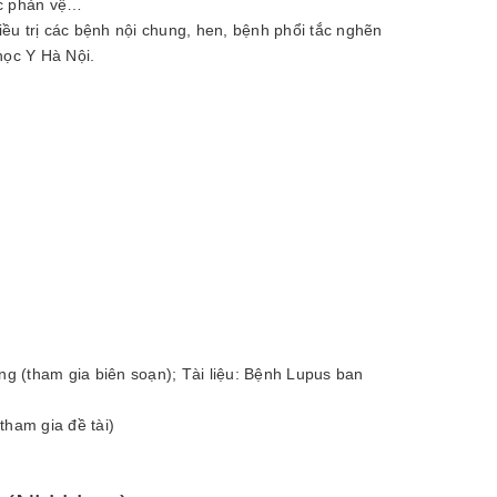
ốc phản vệ…
ều trị các bệnh nội chung, hen, bệnh phổi tắc nghẽn
học Y Hà Nội.
ng (tham gia biên soạn); Tài liệu: Bệnh Lupus ban
tham gia đề tài)