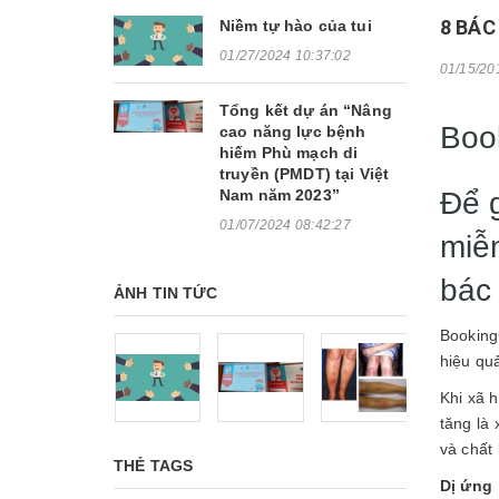
8 BÁC
Niềm tự hào của tui
01/27/2024 10:37:02
01/15/20
Tổng kết dự án “Nâng
Boo
cao năng lực bệnh
hiếm Phù mạch di
truyền (PMDT) tại Việt
Để 
Nam năm 2023”
01/07/2024 08:42:27
miễ
bác 
ẢNH TIN TỨC
Booking
hiệu qu
Khi xã h
tăng là
và chất
THẺ TAGS
Dị ứng