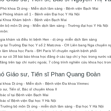
Phó khoa Dị ứng - Miễn dịch lâm sàng - Bệnh viện Bạch Mai
tại Phòng khám số 1 - Bệnh viện Đại học Y Hà Nội
tại Khoa Khám bệnh - Bệnh viện Bạch Mai
iên bộ môn Dị ứng - Miễn dịch lâm sàng - Trường đại học Y Hà Nội
 môn:
gia khám và điều trị bệnh Hen - dị ứng- miễn dịch lâm sàng
ệp tại Trường Đại học Y số 2 Matcơva - CH Liên bang Nga chuyên n
n lâm khoa học Paris - ĐH Paris VI chuyên ngành bệnh phổi
o sư có 38 bài báo khoa học đăng ở các tạp chí y học trong nước và
đăng trên tạp chí nước ngoài, 7 công trình nghiên cứu khoa học tro
hó Giáo sư, Tiến sĩ Phan Quang Đoàn
tại khoa Dị ứng - Miễn dịch - Bệnh viện Đa khoa Vinmec
 sư, Tiến sĩ, Bác sĩ chuyên khoa II
ác sĩ tại Bệnh viện Bạch Mai
ác sĩ Bệnh viện Đại học Y Hà Nội
Trưởng bộ môn Dị ứng - miễn dịch lâm sàng - Đại học Y Hà Nội