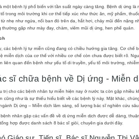
là một bệnh lý phổ biến với tần suất ngày càng tăng. Bệnh dị ứng là
 tố trong môi trường khi cơ thể tiếp xúc như thức ăn, mỹ phẩm, thuố
i từ nhẹ như ngứa, nổi ban đỏ trên da, hắt hơi, chảy mũi đến nặng 
ng thường gặp như mày đay, chàm, viêm mũi dị ứng, hen phế quản.
ịch
y, các bệnh lý tự miễn cũng đang có chiều hướng gia tăng. Cơ chế bệ
hệ miễn dịch của cơ thể với nhiều cơ chế còn chưa được biết rõ. N
n liên quan đến bệnh như yếu tố di truyền, yếu tố môi trường, nhiễ
c sĩ chữa bệnh về Dị ứng - Miễn dị
ều trị cho các bệnh nhân tự miễn hiện nay ở nước ta còn gặp nhiều 
m cũng như là sự thiếu hiểu biết về các bệnh lý này. Mặt khác, chún
ngành Dị ứng – Miễn dịch lâm sàng, số lượng bác sĩ nghiên cứu sâ
 bệnh nhân gặp các vấn đề về dị ứng miễn dịch được dễ dàng, thuận l
 tổng hợp được danh sách 8 bác sĩ giỏi, chuyên gia dưới đây.
hó Giáo sư, Tiến sĩ, Bác sĩ Nguyễn Thị V