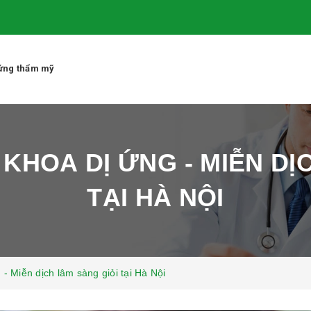
 ứng thẩm mỹ
 KHOA DỊ ỨNG - MIỄN DỊ
TẠI HÀ NỘI
- Miễn dịch lâm sàng giỏi tại Hà Nội