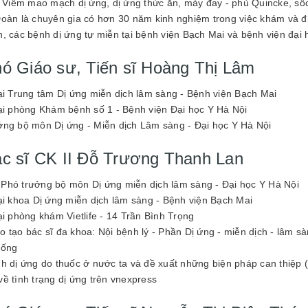
u: Viêm mao mạch dị ứng, dị ứng thức ăn, mày đay - phù Quincke, s
Đoàn là chuyên gia có hơn 30 năm kinh nghiệm trong việc khám và đi
h, các bệnh dị ứng tự miễn tại bệnh viện Bạch Mai và bệnh viện đại 
hó Giáo sư, Tiến sĩ Hoàng Thị Lâm
tại Trung tâm Dị ứng miễn dịch lâm sàng - Bệnh viện Bạch Mai
tại phòng Khám bệnh số 1 - Bệnh viện Đại học Y Hà Nội
ởng bộ môn Dị ứng - Miễn dịch Lâm sàng - Đại học Y Hà Nội
ác sĩ CK II Đỗ Trương Thanh Lan
Phó trưởng bộ môn Dị ứng miễn dịch lâm sàng - Đại học Y Hà Nội
tại khoa Dị ứng miễn dịch lâm sàng - Bệnh viện Bạch Mai
ại phòng khám Vietlife - 14 Trần Bình Trọng
 tạo bác sĩ đa khoa: Nội bệnh lý - Phần Dị ứng - miễn dịch - lâm sà
hống
nh dị ứng do thuốc ở nước ta và đề xuất những biện pháp can thiệp (
về tình trạng dị ứng trên vnexpress