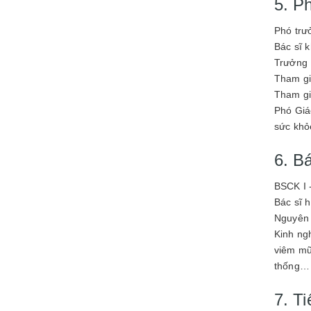
5. P
Phó trư
Bác sĩ 
Trưởng 
Tham gi
Tham gi
Phó Giá
sức khỏ
6. B
BSCK I 
Bác sĩ 
Nguyên 
Kinh ngh
viêm mũ
thống…
7. T