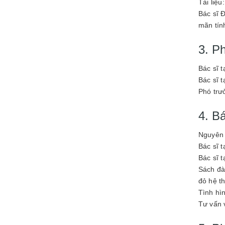
Tài liệ
Bác sĩ 
mãn tín
3. P
Bác sĩ 
Bác sĩ 
Phó trư
4. B
Nguyên 
Bác sĩ 
Bác sĩ t
Sách đào
đỏ hệ t
Tình hì
Tư vấn 