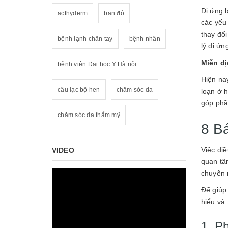
Dị ứng 
acthyderm
ban đỏ
các yếu
thay đổ
bệnh lạnh chân tay
bệnh nhân
lý dị ứ
Miễn d
bệnh viện Đại học Y Hà nội
Hiện na
câu lạc bộ hen
chăm sóc da
loạn ở 
góp phầ
chăm sóc da thẩm mỹ
8 Bá
Việc đi
VIDEO
quan tâ
chuyên 
Để giúp
hiểu và
1. P