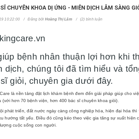
 SĨ CHUYÊN KHOA DỊ ỨNG - MIỄN DỊCH LÂM SÀNG GIỎ
19 10:22:00
Đăng bởi
Hoàng Thị Lâm
(2) bình luận
kingcare.vn
giúp bệnh nhân thuận lợi hơn khi 
n dịch, chúng tôi đã tìm hiểu và t
sĩ giỏi, chuyên gia dưới đây.
Care là nền tảng đặt lịch khám bệnh đem đến giải pháp giúp cho việ
ả (với hơn 70 bệnh viện, hơn 400 bác sĩ chuyên khoa giỏi).
ội phát triển, đất nước ngày càng công nghiệp hóa, hiện đại hóa thì 
 xu hướng tất yếu. Điều đó cũng kéo theo việc gia tăng sự xuất hiệ
 lượng cuộc sống con người.