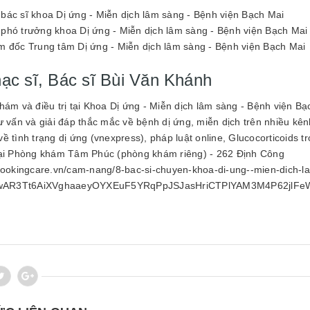
bác sĩ khoa Dị ứng - Miễn dịch lâm sàng - Bệnh viện Bạch Mai
phó trưởng khoa Dị ứng - Miễn dịch lâm sàng - Bệnh viện Bạch Mai
m đốc Trung tâm Dị ứng - Miễn dịch lâm sàng - Bệnh viện Bạch Mai
hạc sĩ, Bác sĩ Bùi Văn Khánh
hám và điều trị tại Khoa Dị ứng - Miễn dịch lâm sàng - Bệnh viện Bạ
ư vấn và giải đáp thắc mắc về bệnh dị ứng, miễn dịch trên nhiều kên
ề tình trạng dị ứng (vnexpress), pháp luật online, Glucocorticoids tr
tại Phòng khám Tâm Phúc (phòng khám riêng) - 262 Định Công
/bookingcare.vn/cam-nang/8-bac-si-chuyen-khoa-di-ung--mien-dich-la
=IwAR3Tt6AiXVghaaeyOYXEuF5YRqPpJSJasHriCTPlYAM3M4P62jlF