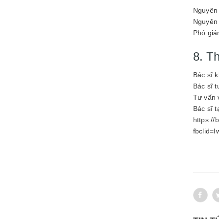
Nguyên 
Nguyên 
Phó giá
8. T
Bác sĩ k
Bác sĩ t
Tư vấn v
Bác sĩ 
https:/
fbclid