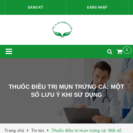
ĐĂNG KÝ
ĐĂNG NHẬP
0
THUỐC ĐIỀU TRỊ MỤN TRỨNG CÁ: MỘT
SỐ LƯU Ý KHI SỬ DỤNG
Trang chủ
Tin tức
Thuốc điều trị mụn trứng cá: Một số