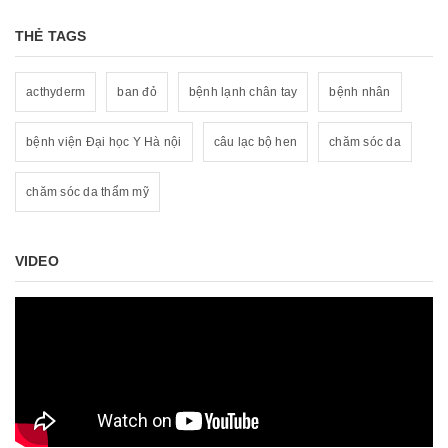
THẺ TAGS
acthyderm
ban đỏ
bệnh lạnh chân tay
bệnh nhân
bệnh viện Đại học Y Hà nội
câu lạc bộ hen
chăm sóc da
chăm sóc da thẩm mỹ
VIDEO