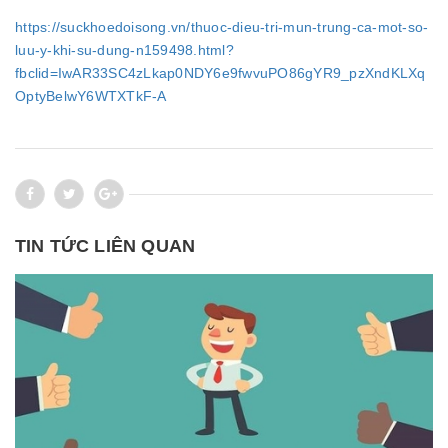
https://suckhoedoisong.vn/thuoc-dieu-tri-mun-trung-ca-mot-so-
luu-y-khi-su-dung-n159498.html?
fbclid=IwAR33SC4zLkap0NDY6e9fwvuPO86gYR9_pzXndKLXq
OptyBelwY6WTXTkF-A
TIN TỨC LIÊN QUAN