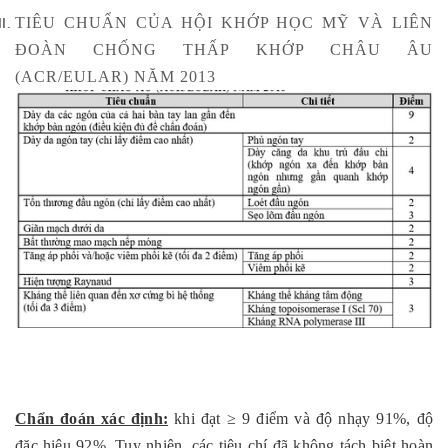
TIÊU CHUẨN CỦA HỘI KHỚP HỌC MỸ VÀ LIÊN
ĐOÀN CHỐNG THẤP KHỚP CHÂU ÂU
(ACR/EULAR) NĂM 2013
Chẩn đoán xác định:
khi đạt ≥ 9 điểm và độ nhạy 91%, độ
đặc hiệu 92%. Tuy nhiên, các tiêu chí đã không tách biệt hoàn