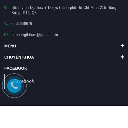
Bệnh viện Đại học Y Dược thành phố Hồ Chí Minh 215 Hồng
Bàng, P11, Q5
0932888676
bshoangthilam@gmail.com
MENU
CHUYÊN KHOA
FACEBOOK
Facebook
© Bản quyền thuộc về PGS. TS. BS. Hoàng Thị Lâm
Cung cấp bởi
Bizweb