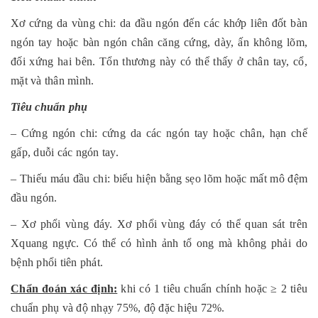
Xơ cứng da vùng chi: da đầu ngón đến các khớp liên đốt bàn
ngón tay hoặc bàn ngón chân căng cứng, dày, ấn không lõm,
đối xứng hai bên. Tổn thương này có thể thấy ở chân tay, cổ,
mặt và thân mình.
Tiêu chuẩn phụ
– Cứng ngón chi: cứng da các ngón tay hoặc chân, hạn chế
gấp, duỗi các ngón tay.
– Thiếu máu đầu chi: biểu hiện bằng sẹo lõm hoặc mất mô đệm
đầu ngón.
– Xơ phổi vùng đáy. Xơ phổi vùng đáy có thể quan sát trên
Xquang ngực. Có thể có hình ảnh tổ ong mà không phải do
bệnh phổi tiên phát.
Chẩn đoán xác định:
khi có 1 tiêu chuẩn chính hoặc ≥ 2 tiêu
chuẩn phụ và độ nhạy 75%, độ đặc hiệu 72%.