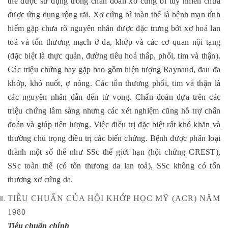
thể được sử dụng trong chẩn đoán xơ cứng bì tuy nhiên chưa
được ứng dụng rộng rãi. Xơ cứng bì toàn thể là bệnh mạn tính
hiếm gặp chưa rõ nguyên nhân được đặc trưng bởi xơ hoá lan
toả và tổn thương mạch ở da, khớp và các cơ quan nội tạng
(đặc biệt là thực quản, đường tiêu hoá thấp, phổi, tim và thận).
Các triệu chứng hay gặp bao gồm hiện tượng Raynaud, đau đa
khớp, khó nuốt, ợ nóng. Các tổn thương phổi, tim và thận là
các nguyên nhân dẫn đến tử vong. Chẩn đoán dựa trên các
triệu chứng lâm sàng nhưng các xét nghiệm cũng hỗ trợ chẩn
đoán và giúp tiên lượng. Việc điều trị đặc biệt rất khó khăn và
thường chú trọng điều trị các biến chứng. Bệnh được phân loại
thành một số thể như SSc thể giới hạn (hội chứng CREST),
SSc toàn thể (có tổn thương da lan toả), SSc không có tổn
thương xơ cứng da.
TIÊU CHUẨN CỦA HỘI KHỚP HỌC MỸ (ACR) NĂM
1980
Tiêu chuẩn chính