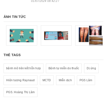
01/07/2024 08:42:27
ẢNH TIN TỨC
THẺ TAGS
bệnh mô liên kết hỗn hợp
Bệnh tự miễn do thuốc
Dị ứng
Hiện tượng Raynaud
MCTD
Miễn dịch
PGS Lâm
PGS. Hoàng Thị Lâm