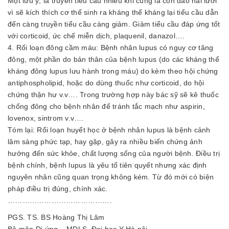
Một lưu ý, là truyền tiểu cầu nhiều khi cũng là con dao hai lưỡi
vì sẽ kích thích cơ thể sinh ra kháng thể kháng lại tiểu cầu dẫn
đến càng truyền tiểu cầu càng giảm. Giảm tiểu cầu đáp ứng tốt
với corticoid, ức chế miễn dịch, plaquenil, danazol….
4. Rối loạn đông cầm máu: Bệnh nhân lupus có nguy cơ tăng
đông, một phần do bản thân của bệnh lupus (do các kháng thể
kháng đông lupus lưu hành trong máu) do kèm theo hội chứng
antiphospholipid, hoặc do dùng thuốc như corticoid, do hội
chứng thận hư v.v…. Trong trường hợp này bác sỹ sẽ kê thuốc
chống đông cho bệnh nhân để tránh tắc mạch như aspirin,
lovenox, sintrom v.v….
Tóm lại: Rối loạn huyết học ở bệnh nhân lupus là bệnh cảnh
lâm sàng phức tạp, hay gặp, gây ra nhiều biến chứng ảnh
hưởng đến sức khỏe, chất lượng sống của người bệnh. Điều trị
bệnh chính, bệnh lupus là yêu tố tiên quyết nhưng xác định
nguyên nhân cũng quan trọng không kém. Từ đó mới có biện
pháp điều trị đúng, chính xác.
…………………………………….
PGS. TS. BS Hoàng Thị Lâm