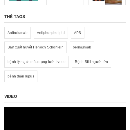
THẺ TAGS
Anifrolumab
Antiphospholipid
APS
Ban xuất huyết Henoch Schonlein
belimumab
bệnh lý mạch máu dạng lưới livedo
Bệnh Still người lớn
bệnh thận lupus
VIDEO