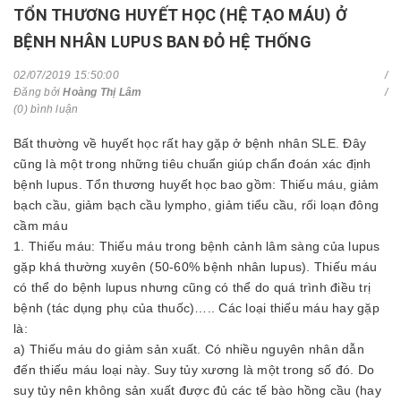
TỔN THƯƠNG HUYẾT HỌC (HỆ TẠO MÁU) Ở
BỆNH NHÂN LUPUS BAN ĐỎ HỆ THỐNG
02/07/2019 15:50:00
Đăng bởi
Hoàng Thị Lâm
(0) bình luận
Bất thường về huyết học rất hay gặp ở bệnh nhân SLE. Đây
cũng là một trong những tiêu chuẩn giúp chẩn đoán xác định
bệnh lupus. Tổn thương huyết học bao gồm: Thiếu máu, giảm
bạch cầu, giảm bạch cầu lympho, giảm tiểu cầu, rối loạn đông
cầm máu
1. Thiếu máu: Thiếu máu trong bệnh cảnh lâm sàng của lupus
gặp khá thường xuyên (50-60% bệnh nhân lupus). Thiếu máu
có thể do bệnh lupus nhưng cũng có thể do quá trình điều trị
bệnh (tác dụng phụ của thuốc)….. Các loại thiếu máu hay gặp
là:
a) Thiếu máu do giảm sản xuất. Có nhiều nguyên nhân dẫn
đến thiếu máu loại này. Suy tủy xương là một trong số đó. Do
suy tủy nên không sản xuất được đủ các tế bào hồng cầu (hay