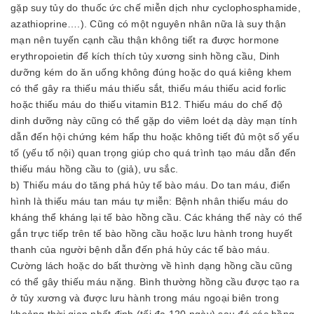
gặp suy tủy do thuốc ức chế miễn dịch như cyclophosphamide,
azathioprine….). Cũng có một nguyên nhân nữa là suy thận
mạn nên tuyến cạnh cầu thận không tiết ra được hormone
erythropoietin để kích thích tủy xương sinh hồng cầu, Dinh
dưỡng kém do ăn uống không đúng hoặc do quá kiêng khem
có thể gây ra thiếu máu thiếu sắt, thiếu máu thiếu acid forlic
hoặc thiếu máu do thiếu vitamin B12. Thiếu máu do chế độ
dinh dưỡng này cũng có thể gặp do viêm loét dạ dày mạn tính
dẫn đến hội chứng kém hấp thu hoặc không tiết đủ một số yếu
tố (yếu tố nội) quan trọng giúp cho quá trình tạo máu dẫn đến
thiếu máu hồng cầu to (giả), ưu sắc.
b) Thiếu máu do tăng phá hủy tế bào máu. Do tan máu, điển
hình là thiếu máu tan máu tự miễn: Bệnh nhân thiếu máu do
kháng thể kháng lại tế bào hồng cầu. Các kháng thể này có thể
gắn trực tiếp trên tế bào hồng cầu hoặc lưu hành trong huyết
thanh của người bệnh dẫn đến phá hủy các tế bào máu.
Cường lách hoặc do bất thường về hình dạng hồng cầu cũng
có thể gây thiếu máu nặng. Bình thường hồng cầu được tạo ra
ở tủy xương và được lưu hành trong máu ngoại biên trong