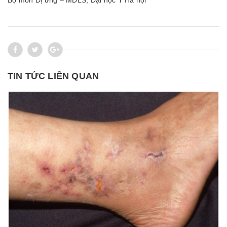
Bộ môn Dị ứng – MDLS, Đại học Y Hà nội
TIN TỨC LIÊN QUAN