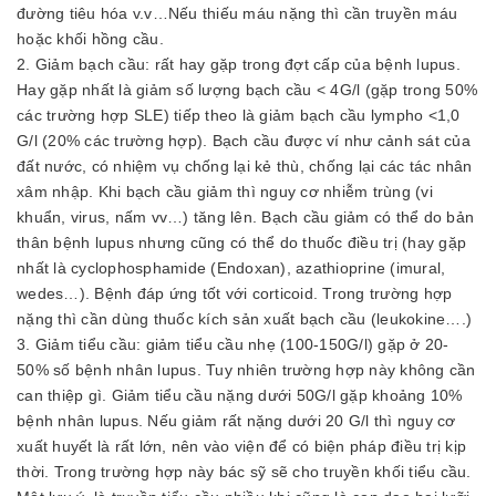
đường tiêu hóa v.v…Nếu thiếu máu nặng thì cần truyền máu
hoặc khối hồng cầu.
2. Giảm bạch cầu: rất hay gặp trong đợt cấp của bệnh lupus.
Hay gặp nhất là giảm số lượng bạch cầu < 4G/l (gặp trong 50%
các trường hợp SLE) tiếp theo là giảm bạch cầu lympho <1,0
G/l (20% các trường hợp). Bạch cầu được ví như cảnh sát của
đất nước, có nhiệm vụ chống lại kẻ thù, chống lại các tác nhân
xâm nhập. Khi bạch cầu giảm thì nguy cơ nhiễm trùng (vi
khuẩn, virus, nấm vv…) tăng lên. Bạch cầu giảm có thể do bản
thân bệnh lupus nhưng cũng có thể do thuốc điều trị (hay gặp
nhất là cyclophosphamide (Endoxan), azathioprine (imural,
wedes…). Bệnh đáp ứng tốt với corticoid. Trong trường hợp
nặng thì cần dùng thuốc kích sản xuất bạch cầu (leukokine….)
3. Giảm tiểu cầu: giảm tiểu cầu nhẹ (100-150G/l) gặp ở 20-
50% số bệnh nhân lupus. Tuy nhiên trường hợp này không cần
can thiệp gì. Giảm tiểu cầu nặng dưới 50G/l gặp khoảng 10%
bệnh nhân lupus. Nếu giảm rất nặng dưới 20 G/l thì nguy cơ
xuất huyết là rất lớn, nên vào viện để có biện pháp điều trị kịp
thời. Trong trường hợp này bác sỹ sẽ cho truyền khối tiểu cầu.