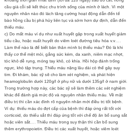
khoảng thời gian nhất định (tối đa 120 ngày) sau đó các hồng
cầu già cỗi sẽ kết thúc chu trình sống của mình ở lách. Vì một
nguyên nhân nào đó lách tăng cường hoạt động dẫn đến tế
bào hồng cầu bị phá hủy liên tục và sớm hơn dự định, dẫn đến
thiếu máu.
c) Do mất máu ví dụ như xuất huyết gặp trong xuất huyết giảm
tiểu cầu, hoặc xuất huyết do viêm loét đường tiêu hóa v.v….
Làm thế nào là để biết bản thân mình bị thiếu máu? Đó là khi
thấy cơ thể mệt mỏi, gắng sức kém, da xanh, niêm mạc nhợt,
tóc khô dễ rụng, móng tay khô, có khía. Hồi hộp đánh trống
ngực, khó tập trung. Thiếu máu nặng lâu dài có thể gây suy
tim. Đi khám, bác sỹ sẽ cho làm xét nghiệm, và phát hiện
heamoglobulin dưới 120g/l ở phụ nữ và dưới 135g/l ở nam giới.
Trong trường hợp này, các bác sỹ sẽ làm thêm các xét nghiệm
khác để đánh giá mức độ và nguyên nhân thiếu máu. Về mặt
điều trị thì cần xác đinh rõ nguyên nhân mới điều trị tốt bệnh.
Ví dụ: thiếu máu do đợt cấp của bệnh thì đáp ứng rất tốt với
corticoid, do thiếu sắt thì đáp ứng tốt với chế độ ăn bổ sung sắt
hoặc viên sắt…. Thiếu máu trong suy thận thì cần bổ sung
thêm erythropoietin. Điều trị các xuất huyết, hoặc viêm loét