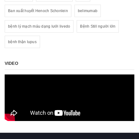
Ban xuất huyết Henoch Schonlein
belimumab
bệnh lý mạch máu dạng lưới livedo
Bệnh Still người lớn
bệnh thận lupus
VIDEO