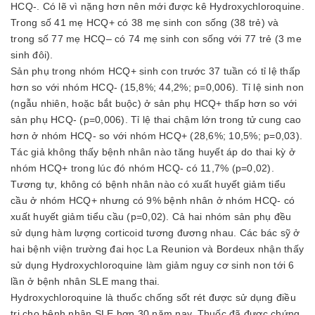
HCQ-. Có lẽ vì nặng hơn nên mới được kê Hydroxychloroquine.
Trong số 41 mẹ HCQ+ có 38 mẹ sinh con sống (38 trẻ) và
trong số 77 mẹ HCQ– có 74 mẹ sinh con sống với 77 trẻ (3 me
sinh đôi).
Sản phụ trong nhóm HCQ+ sinh con trước 37 tuần có tỉ lệ thấp
hơn so với nhóm HCQ- (15,8%; 44,2%; p=0,006). Tỉ lệ sinh non
(ngẫu nhiên, hoặc bắt buộc) ở sản phụ HCQ+ thấp hơn so với
sản phụ HCQ- (p=0,006). Tỉ lệ thai chậm lớn trong tử cung cao
hơn ở nhóm HCQ- so với nhóm HCQ+ (28,6%; 10,5%; p=0,03).
Tác giả không thấy bệnh nhân nào tăng huyết áp do thai kỳ ở
nhóm HCQ+ trong lúc đó nhóm HCQ- có 11,7% (p=0,02).
Tương tự, không có bệnh nhân nào có xuất huyết giảm tiểu
cầu ở nhóm HCQ+ nhưng có 9% bệnh nhân ở nhóm HCQ- có
xuất huyết giảm tiểu cầu (p=0,02). Cả hai nhóm sản phụ đều
sử dụng hàm lượng corticoid tương đương nhau. Các bác sỹ ở
hai bệnh viện trường đai học La Reunion và Bordeux nhận thấy
sử dụng Hydroxychloroquine làm giảm nguy cơ sinh non tới 6
lần ở bệnh nhân SLE mang thai.
Hydroxychloroquine là thuốc chống sốt rét được sử dụng điều
trị cho bệnh nhân SLE hơn 30 năm nay. Thuốc đã được chứng