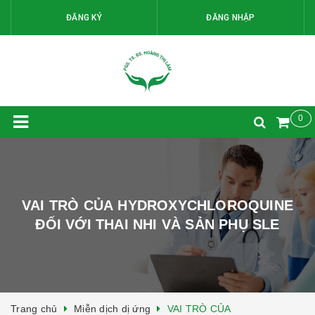
ĐĂNG KÝ
ĐĂNG NHẬP
0
VAI TRÒ CỦA HYDROXYCHLOROQUINE
ĐỐI VỚI THAI NHI VÀ SẢN PHỤ SLE
Trang chủ
Miễn dịch dị ứng
VAI TRÒ CỦA