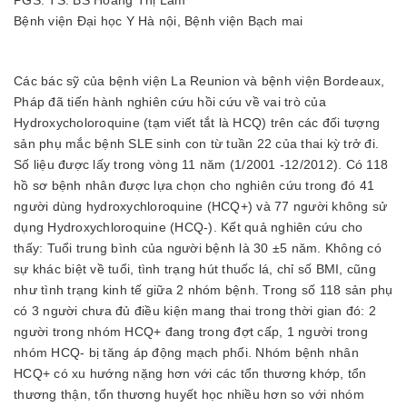
Bệnh viện Đại học Y Hà nội, Bệnh viện Bạch mai
Các bác sỹ của bệnh viện La Reunion và bệnh viện Bordeaux,
Pháp đã tiến hành nghiên cứu hồi cứu về vai trò của
Hydroxycholoroquine (tạm viết tắt là HCQ) trên các đối tượng
sản phụ mắc bệnh SLE sinh con từ tuần 22 của thai kỳ trở đi.
Số liệu được lấy trong vòng 11 năm (1/2001 -12/2012). Có 118
hồ sơ bệnh nhân được lựa chọn cho nghiên cứu trong đó 41
người dùng hydroxychloroquine (HCQ+) và 77 người không sử
dụng Hydroxychloroquine (HCQ-). Kết quả nghiên cứu cho
thấy: Tuổi trung bình của người bệnh là 30 ±5 năm. Không có
sự khác biệt về tuổi, tình trạng hút thuốc lá, chỉ số BMI, cũng
như tình trạng kinh tế giữa 2 nhóm bệnh. Trong số 118 sản phụ
có 3 người chưa đủ điều kiện mang thai trong thời gian đó: 2
người trong nhóm HCQ+ đang trong đợt cấp, 1 người trong
nhóm HCQ- bị tăng áp động mạch phổi. Nhóm bệnh nhân
HCQ+ có xu hướng nặng hơn với các tổn thương khớp, tổn
thương thận, tổn thương huyết học nhiều hơn so với nhóm