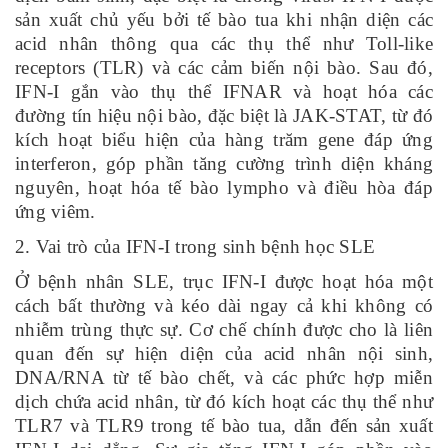
sản xuất chủ yếu bởi tế bào tua khi nhận diện các
acid nhân thông qua các thụ thể như Toll-like
receptors (TLR) và các cảm biến nội bào. Sau đó,
IFN-I gắn vào thụ thể IFNAR và hoạt hóa các
đường tín hiệu nội bào, đặc biệt là JAK-STAT, từ đó
kích hoạt biểu hiện của hàng trăm gene đáp ứng
interferon, góp phần tăng cường trình diện kháng
nguyên, hoạt hóa tế bào lympho và điều hòa đáp
ứng viêm.
2. Vai trò của IFN-I trong sinh bệnh học SLE
Ở bệnh nhân SLE, trục IFN-I được hoạt hóa một
cách bất thường và kéo dài ngay cả khi không có
nhiễm trùng thực sự. Cơ chế chính được cho là liên
quan đến sự hiện diện của acid nhân nội sinh,
DNA/RNA từ tế bào chết, và các phức hợp miễn
dịch chứa acid nhân, từ đó kích hoạt các thụ thể như
TLR7 và TLR9 trong tế bào tua, dẫn đến sản xuất