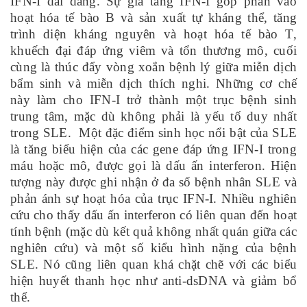
IFN-I dai dẳng. Sự gia tăng IFN-I góp phần vào
hoạt hóa tế bào B và sản xuất tự kháng thể, tăng
trình diện kháng nguyên và hoạt hóa tế bào T,
khuếch đại đáp ứng viêm và tổn thương mô, cuối
cùng là thúc đẩy vòng xoắn bệnh lý giữa miễn dịch
bẩm sinh và miễn dịch thích nghi. Những cơ chế
này làm cho IFN-I trở thành một trục bệnh sinh
trung tâm, mặc dù không phải là yếu tố duy nhất
trong SLE. Một đặc điểm sinh học nổi bật của SLE
là tăng biểu hiện của các gene đáp ứng IFN-I trong
máu hoặc mô, được gọi là dấu ấn interferon. Hiện
tượng này được ghi nhận ở đa số bệnh nhân SLE và
phản ánh sự hoạt hóa của trục IFN-I. Nhiều nghiên
cứu cho thấy dấu ấn interferon có liên quan đến hoạt
tính bệnh (mặc dù kết quả không nhất quán giữa các
nghiên cứu) và một số kiểu hình nặng của bệnh
SLE. Nó cũng liên quan khá chặt chẽ với các biểu
hiện huyết thanh học như anti-dsDNA và giảm bổ
thể.