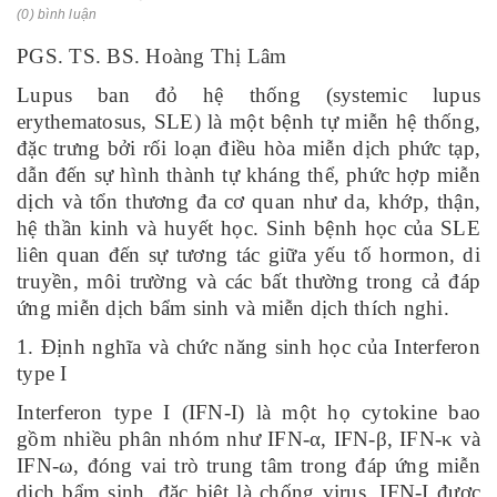
(0) bình luận
PGS. TS. BS. Hoàng Thị Lâm
Lupus ban đỏ hệ thống (systemic lupus
erythematosus, SLE) là một bệnh tự miễn hệ thống,
đặc trưng bởi rối loạn điều hòa miễn dịch phức tạp,
dẫn đến sự hình thành tự kháng thể, phức hợp miễn
dịch và tổn thương đa cơ quan như da, khớp, thận,
hệ thần kinh và huyết học. Sinh bệnh học của SLE
liên quan đến sự tương tác giữa yếu tố hormon, di
truyền, môi trường và các bất thường trong cả đáp
ứng miễn dịch bẩm sinh và miễn dịch thích nghi.
1. Định nghĩa và chức năng sinh học của Interferon
type I
Interferon type I (IFN-I) là một họ cytokine bao
gồm nhiều phân nhóm như IFN-α, IFN-β, IFN-κ và
IFN-ω, đóng vai trò trung tâm trong đáp ứng miễn
dịch bẩm sinh, đặc biệt là chống virus. IFN-I được