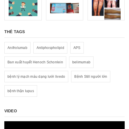
THẺ TAGS
Anifrolumab
Antiphospholipid
APS
Ban xuất huyết Henoch Schonlein
belimumab
bệnh lý mạch máu dạng lưới livedo
Bệnh Still người lớn
bệnh thận lupus
VIDEO