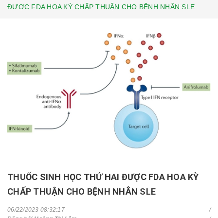
ĐƯỢC FDA HOA KỲ CHẤP THUẬN CHO BỆNH NHÂN SLE
THUỐC SINH HỌC THỨ HAI ĐƯỢC FDA HOA KỲ
CHẤP THUẬN CHO BỆNH NHÂN SLE
06/22/2023 08:32:17