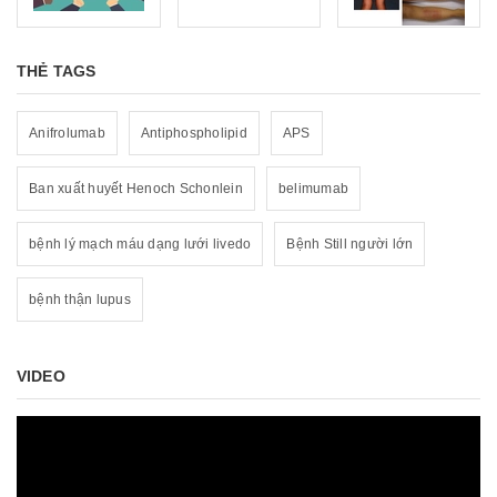
THẺ TAGS
Anifrolumab
Antiphospholipid
APS
Ban xuất huyết Henoch Schonlein
belimumab
bệnh lý mạch máu dạng lưới livedo
Bệnh Still người lớn
bệnh thận lupus
VIDEO