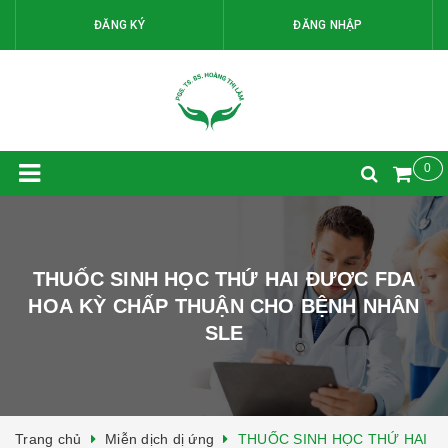
ĐĂNG KÝ
ĐĂNG NHẬP
0
THUỐC SINH HỌC THỨ HAI ĐƯỢC FDA
HOA KỲ CHẤP THUẬN CHO BỆNH NHÂN
SLE
Trang chủ
Miễn dịch dị ứng
THUỐC SINH HỌC THỨ HAI